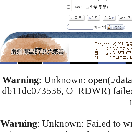
학부(學部)
1859
Warning
: Unknown: open(./dat
db11dc073536, O_RDWR) failed:
Warning
: Unknown: Failed to wri