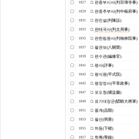
판종부시사(判宗簿寺事)
1827
판중추부사(判中樞府事)
1829
판진설(判陳設)
1831
판태국사(判太局事)
1833
판한림원사(判翰林院事)
1835
팔관보(八關寶)
1837
편수관(編修官)
1839
평사(評事)
1841
평식원(平式院)
1843
평장정사(平章政事)
1845
포도청(捕盜廳)
1847
표기대장군(驃騎大將軍)
1849
품계(品階)
1851
필선(弼善)
1853
하등(下嶝)
1855
학록(學錄)
1857