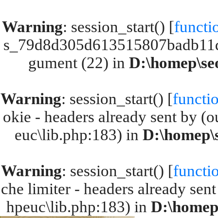
Warning
: session_start() [
functi
s_79d8d305d613515807badb11dc
gument (22) in
D:\homep\seo
Warning
: session_start() [
functio
okie - headers already sent by (o
euc\lib.php:183) in
D:\homep\s
Warning
: session_start() [
functio
che limiter - headers already sent
hpeuc\lib.php:183) in
D:\homep\