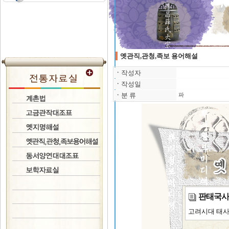
옛관직,관청,족보 용어해설
ㆍ
작성자
ㆍ
작성일
ㆍ
분 류
파
판태국사
고려시대 태사