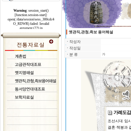
옛관직,관청,족보 용어해설
ㆍ
작성자
ㆍ
작성일
ㆍ
분 류
가
가례도감
조선시대 임시
결혼·책봉과 같