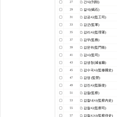
간삭(刊削)
27
갈석(碣石)
29
감공사(監工司)
31
감군(監軍)
33
감리서(監理署)
35
감무(監務)
37
감문위(監門衛)
39
감사(監司)
41
감생청(減省廳)
43
감수국사(監修國史)
45
감영 (監營)
47
감진사(監賑使)
49
감찰(監察)
51
감찰내사(監察內史)
53
감찰사(監察司)
55
감찰시사(監察侍史)
57