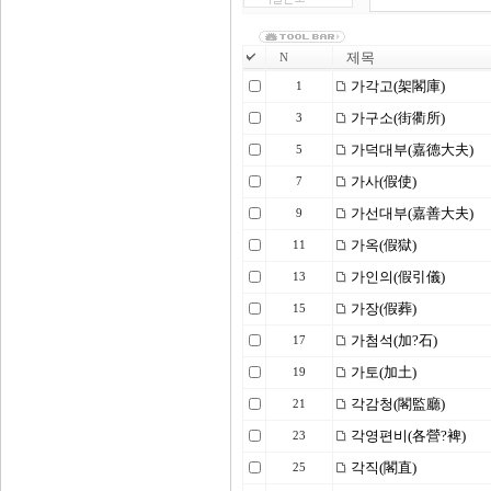
제목
N
가각고(架閣庫)
1
가구소(街衢所)
3
가덕대부(嘉德大夫)
5
가사(假使)
7
가선대부(嘉善大夫)
9
가옥(假獄)
11
가인의(假引儀)
13
가장(假葬)
15
가첨석(加?石)
17
가토(加土)
19
각감청(閣監廳)
21
각영편비(各營?裨)
23
각직(閣直)
25