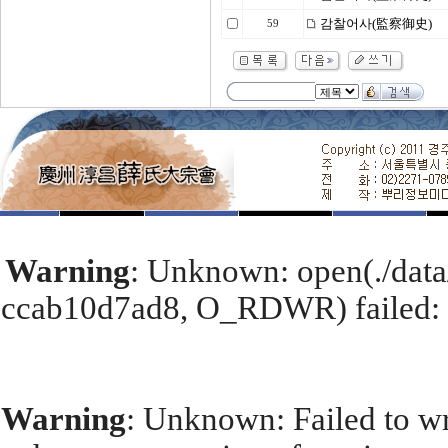
감찰어사(監察御史)
59
Warning
: Unknown: open(./dat
ccab10d7ad8, O_RDWR) failed: I
Warning
: Unknown: Failed to wri