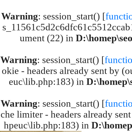
Warning
: session_start() [
functi
s_11561c5d2c6dfc61c5512ccab1
ument (22) in
D:\homep\seol
Warning
: session_start() [
functio
okie - headers already sent by (o
euc\lib.php:183) in
D:\homep\s
Warning
: session_start() [
functio
che limiter - headers already sent
hpeuc\lib.php:183) in
D:\homep\